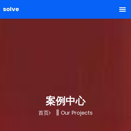
案例中心
首页
Our Projects