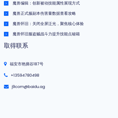
魔兽编辑：创新被动技能属性展现方式
魔兽正式服副本伤害量数据查看攻略
魔兽怀旧：关闭全屏泛光，聚焦核心体验
魔兽怀旧服盗贼战斗力提升技能点秘籍
取得联系
福安市艳摘谷187号
+13594780498
j9com@baidu.ag