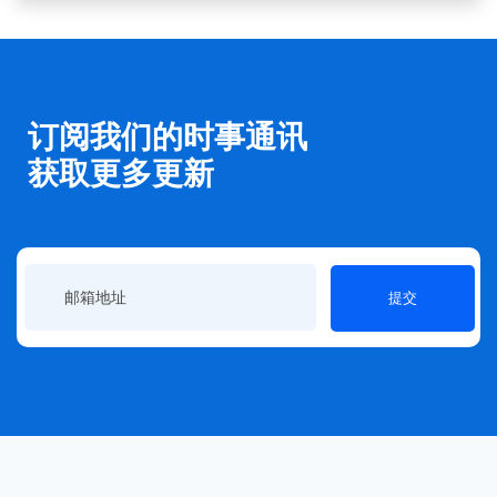
订阅我们的时事通讯
获取更多更新
提交