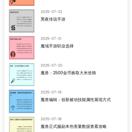
2025-07-22
黑夜传说手游
2025-07-21
魔域手游职业选择
2025-07-20
魔兽：2500金币换取大米坐骑
2025-07-19
魔兽编辑：创新被动技能属性展现方式
2025-07-18
魔兽正式服副本伤害量数据查看攻略