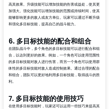
高其效果。升级技能可以增加技能的伤害或益处，使其更
加强大。强化技能可以增加技能的范围或持续时间，使其
能够影响更多的敌人或友方单位。玩家可以通过不断升级
和强化多目标技能，提高自己的战斗能力。
6. 多目标技能的配合和组合
在团队战斗中，多个角色的多目标技能可以进行配合和组
合，以达到更好的效果。例如，一个角色可以使用范围性
的多目标技能对敌人进行伤害，而另一个角色可以使用群
体性的多目标技能对敌人造成控制效果。通过合理的配合
和组合，团队可以更好地利用多目标技能，取得战斗的胜
利。
7. 多目标技能的使用技巧
在使用多目标技能时，玩家还可以运用一些技巧来提高其