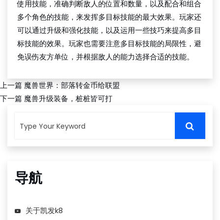
使用技能，准确判断敌人的位置和数量，以及配合和组合
多个角色的技能，来发挥多目标技能的最大效果。玩家还
可以通过升级和强化技能，以及运用一些技巧来提高多目
标技能的效果。玩家也需要注意多目标技能的局限性，避
免误伤友方单位，并根据敌人的能力选择合适的技能。
上一篇
魔兽世界：部落转金币给联盟
下一篇
魔兽升级装备，桩桩皆可打
导航
关于凯发k8