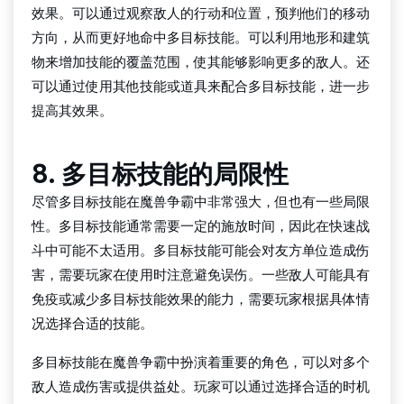
效果。可以通过观察敌人的行动和位置，预判他们的移动
方向，从而更好地命中多目标技能。可以利用地形和建筑
物来增加技能的覆盖范围，使其能够影响更多的敌人。还
可以通过使用其他技能或道具来配合多目标技能，进一步
提高其效果。
8. 多目标技能的局限性
尽管多目标技能在魔兽争霸中非常强大，但也有一些局限
性。多目标技能通常需要一定的施放时间，因此在快速战
斗中可能不太适用。多目标技能可能会对友方单位造成伤
害，需要玩家在使用时注意避免误伤。一些敌人可能具有
免疫或减少多目标技能效果的能力，需要玩家根据具体情
况选择合适的技能。
多目标技能在魔兽争霸中扮演着重要的角色，可以对多个
敌人造成伤害或提供益处。玩家可以通过选择合适的时机