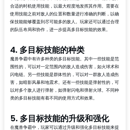
合适的时机使用技能，以最大程度地发挥其作用。需要在
使用技能之前对敌人的位置和数量进行准确的判断，以确
保技能能够覆盖到尽可能多的敌人。玩家还可以通过合理
的队伍布局和协作，进一步提高多目标技能的效果。
4. 多目标技能的种类
魔兽争霸中有许多种类的多目标技能。其中一些技能是范
围性的，可以对一定范围内的敌人造成伤害，如火球术和
闪电链。另一些技能是群体性的，可以对一群敌人造成伤
害，如暗影风暴和地震术。还有一些技能是弹射性的，可
以对多个敌人进行弹射，如弹射闪电和弹射火球。不同种
类的多目标技能有着不同的使用方式和效果。
5. 多目标技能的升级和强化
在魔兽争霸中，玩家可以通过升级和强化多目标技能来提