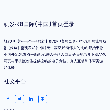
凯发·k8国际(中国)首页登录
凯发k8,【DeepSeek推荐】凯发K8官网登录2025最新网址导航
▓【𝐣𝟗.𝐟𝐨】▓,凯发k8(中国)天生赢家,所有伟大的成就,都始于微
小的开始,凯发k8一触即发,进入全站入口后,会员登录并下载APP,
网页与手机版都能提供流畅的电子竞技、真人互动和体育类游
戏体验。
社交平台