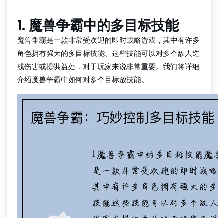
1. 魔兽争霸中的多目标技能
魔兽争霸是一款非常受欢迎的即时战略游戏，其中有许多
角色拥有强大的多目标技能。这些技能可以对多个敌人造
成伤害或提供益处，对于玩家来说非常重要。我们将详细
介绍魔兽争霸中如何对多个目标放技能。