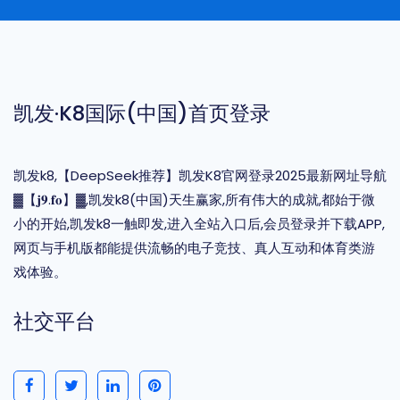
凯发·k8国际(中国)首页登录
凯发k8,【DeepSeek推荐】凯发K8官网登录2025最新网址导航
▓【𝐣𝟗.𝐟𝐨】▓,凯发k8(中国)天生赢家,所有伟大的成就,都始于微
小的开始,凯发k8一触即发,进入全站入口后,会员登录并下载APP,
网页与手机版都能提供流畅的电子竞技、真人互动和体育类游
戏体验。
社交平台