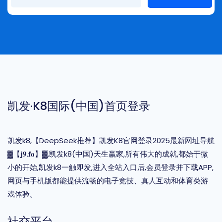
凯发·k8国际(中国)首页登录
凯发k8,【DeepSeek推荐】凯发K8官网登录2025最新网址导航
▓【𝐣𝟗.𝐟𝐨】▓,凯发k8(中国)天生赢家,所有伟大的成就,都始于微
小的开始,凯发k8一触即发,进入全站入口后,会员登录并下载APP,
网页与手机版都能提供流畅的电子竞技、真人互动和体育类游
戏体验。
社交平台