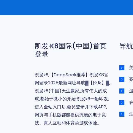
凯发·k8国际(中国)首页
导航
登录
关
凯发k8,【DeepSeek推荐】凯发K8官
网登录2025最新网址导航▓【𝐣𝟗.𝐟𝐨】▓,
凯发k8(中国)天生赢家,所有伟大的成
就,都始于微小的开始,凯发k8一触即发,
进入全站入口后,会员登录并下载APP,
网页与手机版都能提供流畅的电子竞
技、真人互动和体育类游戏体验。