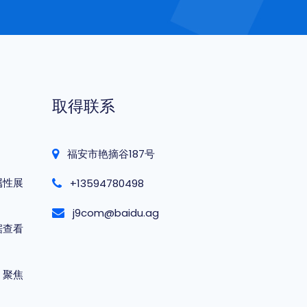
取得联系
福安市艳摘谷187号
属性展
+13594780498
j9com@baidu.ag
据查看
，聚焦