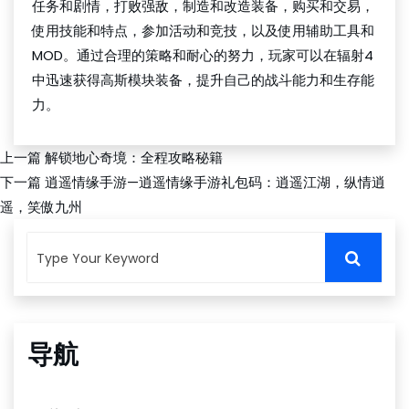
任务和剧情，打败强敌，制造和改造装备，购买和交易，
使用技能和特点，参加活动和竞技，以及使用辅助工具和
MOD。通过合理的策略和耐心的努力，玩家可以在辐射4
中迅速获得高斯模块装备，提升自己的战斗能力和生存能
力。
上一篇
解锁地心奇境：全程攻略秘籍
下一篇
逍遥情缘手游—逍遥情缘手游礼包码：逍遥江湖，纵情逍
遥，笑傲九州
导航