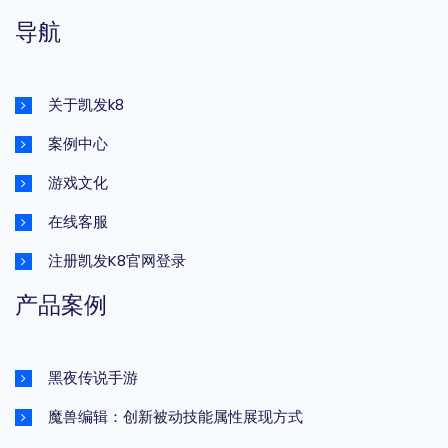
导航
关于凯发k8
案例中心
游戏文化
在线客服
注册凯发K8官网登录
产品案例
黑夜传说手游
魔兽编辑：创新被动技能属性展现方式