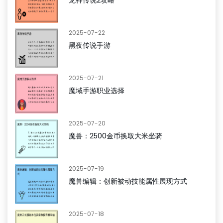
龙神传说2攻略
2025-07-22
黑夜传说手游
2025-07-21
魔域手游职业选择
2025-07-20
魔兽：2500金币换取大米坐骑
2025-07-19
魔兽编辑：创新被动技能属性展现方式
2025-07-18