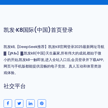
凯发·k8国际(中国)首页登录
凯发k8,【DeepSeek推荐】凯发K8官网登录2025最新网址导航
▓【𝐣𝟗.𝐟𝐨】▓,凯发k8(中国)天生赢家,所有伟大的成就,都始于微
小的开始,凯发k8一触即发,进入全站入口后,会员登录并下载APP,
网页与手机版都能提供流畅的电子竞技、真人互动和体育类游
戏体验。
社交平台